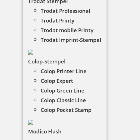
Trodat Stempel
Trodat Professional
Versandkosten:
Trodat Printy
Die Versandkosten betragen pauschal
4,95 €
(Brutto)
pro Bestellung.
Trodat mobile Printy
Trodat Imprint-Stempel
Versandkostenfreie Lieferung:
Ab einem
Bruttowarenwert von 59,00 €
liefern
wir Ihre Bestellung innerhalb Deutschlands
Colop-Stempel
versandkostenfrei.
Colop Printer Line
Colop Expert
Abholung vor Ort:
Colop Green Line
Wenn Sie Ihre Ware direkt bei uns im Geschäft
Colop Classic Line
abholen möchten, fallen selbstverständlich
keine Versandkosten
an. Sie erhalten von uns
Colop Pocket Stamp
eine Benachrichtigung, sobald Ihre Bestellung
abholbereit ist.
Modico Flash