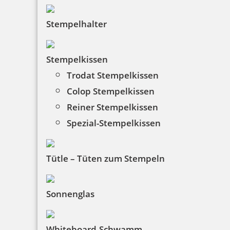
HINWEISE
Stempelhalter
FAQ
Stempelkissen
Versandinformationen
Trodat Stempelkissen
Zahlungsbedingungen
Colop Stempelkissen
Bestellhinweise
Reiner Stempelkissen
Spezial-Stempelkissen
Dateiformate
INFORMATIONEN
Tütle – Tüten zum Stempeln
Impressum
Sonnenglas
Datenschutz
Whiteboard-Schwamm