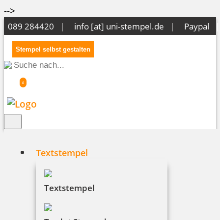
-->
089 284420 |
info [at] uni-stempel.de
|
Paypal 
Stempel selbst gestalten
0
Textstempel
Versand
Textstempel
Wir versenden Ihre Bestellung zuverlässig und
schnell innerhalb Deutschlands.