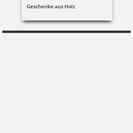
UNI Schreibbedarf
Geschenke aus Holz
Amalienstraße 37|80799 München
089 284420