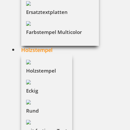
Der Versand erfolgt in der Regel mit DHL oder
einem gleichwertigen Versanddienstleister.
Ersatztextplatten
Farbstempel Multicolor
Holzstempel
Holzstempel
Eckig
Rund