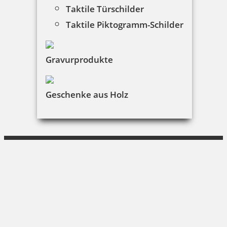
Warenkorb
Taktile Türschilder
Taktile Piktogramm-Schilder
Kundenservice
KONTAKT
Gravurprodukte
UNI Schreibbedarf
Geschenke aus Holz
Amalienstraße 37|80799 München
089 284420