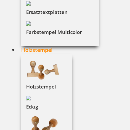
€-
↑
Ersatztextplatten
€+
↓
Farbstempel Multicolor
3 Artikel in der Kategorie
Holzstempel
Holzstempel
SONNENGLAS Classic 1 Liter
Eckig
39,95 €