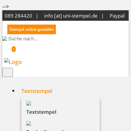
-->
089 284420 |
info [at] uni-stempel.de
|
Paypal 
Stempel selbst gestalten
0
Textstempel
Sonnenglas
Textstempel
Das Sonnenglas ist mehr als nur ein Licht!