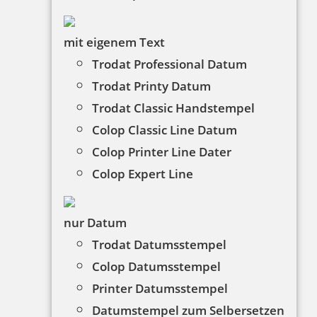
mit eigenem Text
Trodat Professional Datum
Trodat Printy Datum
SONNENGLAS Somo - Sonnenmodul
Trodat Classic Handstempel
Colop Classic Line Datum
Colop Printer Line Dater
34,95 €
Colop Expert Line
inkl. 19 % Mwst.
Bestellen
nur Datum
Trodat Datumsstempel
Colop Datumsstempel
Das Sonnenglas ist mehr als nur ein Licht!
Printer Datumsstempel
Mit dem SONNENGLAS®, erzeugst du Licht
Datumstempel zum Selbersetzen
ein Leben lang nachhaltig, umweltbewusst