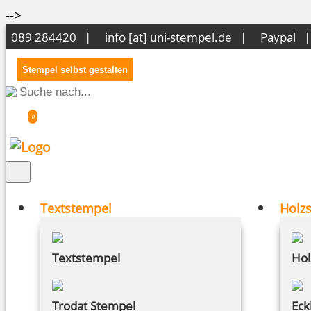
-->
089 284420 |
info [at] uni-stempel.de
|
Paypal 
Stempel selbst gestalten
0
Textstempel
Holz
Textstempel
Hol
Trodat Stempel
Eck