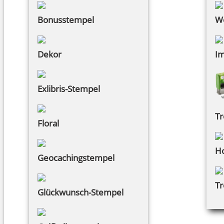
Bonusstempel
W
Dekor
Im
Exlibris-Stempel
Tr
Floral
Ho
Geocachingstempel
Tr
Glückwunsch-Stempel