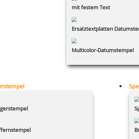
mit festem Text
Ersatztextplatten Datumst
Multicolor-Datumstempel
erstempel
Spe
gerstempel
S
ffernstempel
B