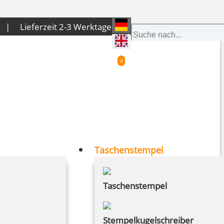
 € |
Liefer­zeit 2-3 Werk­tage
0
Taschenstempel
Taschenstempel
Stempelkugelschreiber