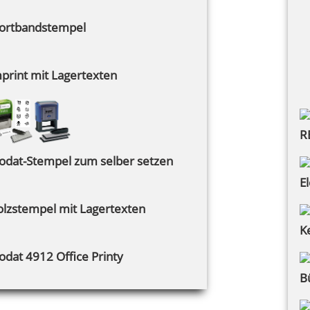
ortbandstempel
print mit Lagertexten
R
odat-Stempel zum selber setzen
E
lzstempel mit Lagertexten
K
odat 4912 Office Printy
B