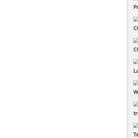
P
C
C
L
W
t
T