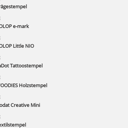
rägestempel
OLOP e-mark
OLOP Little NIO
aDot Tattoostempel
OODIES Holzstempel
rodat Creative Mini
extilstempel