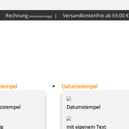
|
Rechnung
|
Versandkostenfrei ab 59,00
(bonitätsabhängig)
stempel
Datumstempel
zstempel
Datumstempel
ig
mit eigenem Text