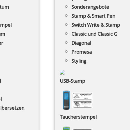
atum
Sonderangebote
Stamp & Smart Pen
empel
Switch Write & Stamp
tum
Classic und Classic G
er
Diagonal
Promesa
Styling
l
USB-Stamp
l
lbersetzen
Taucherstempel