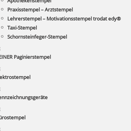
Apothekenstempel
Praxisstempel – Arztstempel
Lehrerstempel – Motivationsstempel trodat edy®
Taxi-Stempel
Schornsteinfeger-Stempel
EINER Paginierstempel
lektrostempel
ennzeichnungsgeräte
ürostempel