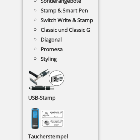
Sonderangebote
Stamp & Smart Pen
Switch Write & Stamp
Classic und Classic G
Colop Mini Dater S120/DD Doppeldatum
Diagonal
Promesa
Styling
20,71 €
inkl. 19 % Mwst.
Bestellen
USB-Stamp
Taucherstempel