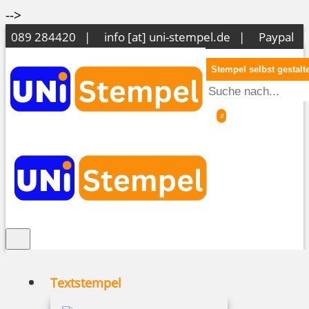
-->
089 284420 |
info [at] uni-stempel.de
|
Paypal 
Stempel selbst gestalt
0
Textstempel