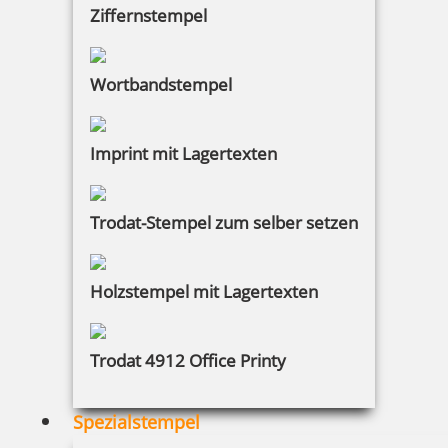
Bestellen
Ziffernstempel
Wortbandstempel
Imprint mit Lagertexten
Colop Mini Dater S160/L3 mit Datum rot und Wortabdruck
GEBUCHT
Trodat-Stempel zum selber setzen
17,15 €
Holzstempel mit Lagertexten
inkl. 19 % Mwst.
Trodat 4912 Office Printy
Bestellen
Spezialstempel