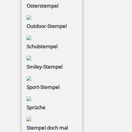
Standardtexten
Osterstempel
Outdoor-Stempel
18,29 €
Schulstempel
inkl. 19 % Mwst.
Bestellen
Smiley-Stempel
Sport-Stempel
Colop Mini Dater S160/L1 mit Datum rot und Wortabdruck
Sprüche
EINGANG
Stempel doch mal