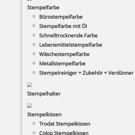
Bestellen
Stempelfarbe
Bürostempelfarbe
Stempelfarbe mit Öl
Schnelltrocknende Farbe
Lebensmittelstempelfarbe
Wäschestempelfarbe
Trodat Printy 4810 Datumstempel Englisch 20x3,8 mm
Metallstempelfarbe
Stempelreiniger + Zubehör + Verdünner
6,46 €
Stempelhalter
inkl. 19 % Mwst.
Bestellen
Stempelkissen
Trodat Stempelkissen
Colop Stempelkissen