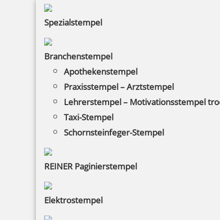
Spezialstempel
Colop Mini Dater S160/L4 mit Datum rot und Wortabdruck
GEFAXT
Branchenstempel
Apothekenstempel
Praxisstempel – Arztstempel
17,15 €
Lehrerstempel – Motivationsstempel tr
Taxi-Stempel
inkl. 19 % Mwst.
Schornsteinfeger-Stempel
Bestellen
REINER Paginierstempel
Elektrostempel