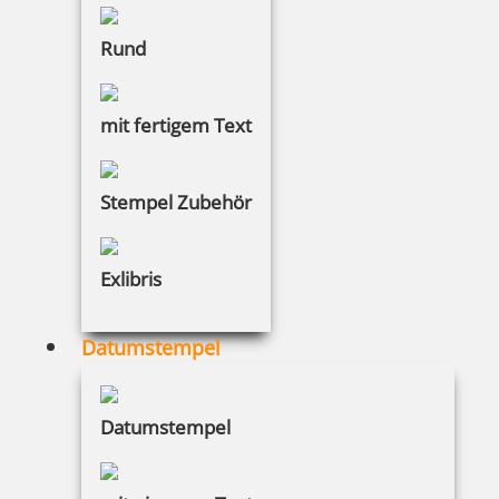
Rund
41,20 €
mit fertigem Text
inkl. 19 % Mwst.
Jetzt gestalten
Stempel Zubehör
Exlibris
Datumstempel
HERI Großraummine blau
Datumstempel
2,01 €