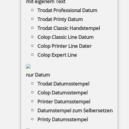
mit eigenem Text
Trodat Professional Datum
inkl. 19 % Mwst.
Bestellen
Trodat Printy Datum
Trodat Classic Handstempel
Colop Classic Line Datum
Schreibgeräte mit Stempelfunktion –
Colop Printer Line Dater
Sonderangebote und Restposten
Colop Expert Line
Kugelschreiber, Rollerballs und klassische
Füllfederhalter mit integriertem Stempel
nur Datum
Trodat Datumsstempel
Colop Datumsstempel
Printer Datumsstempel
Datumstempel zum Selbersetzen
Printy Datumsstempel