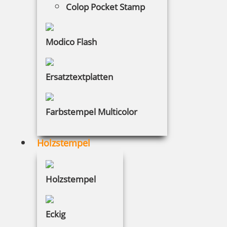
Colop Pocket Stamp
Heri Classic 3100 Stempelkugelschreiber 34x8 mm Silber
Modico Flash
Ersatztextplatten
41,20 €
inkl. 19 % Mwst.
Farbstempel Multicolor
Jetzt gestalten
Holzstempel
Holzstempel
Heri Classic 3102 Stempelkugelschreiber 34x8 mm schwarz
Eckig