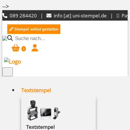
-->
089 284420 |
info [at] uni-stempel.de
|
Pay
Stempel selbst gestalten
0
Textstempel
Sonderangebote
Textstempel
Schreibgeräte mit Stempelfunktion –