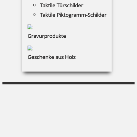
Warenkorb
Taktile Türschilder
Taktile Piktogramm-Schilder
Kundenservice
KONTAKT
Gravurprodukte
UNI Schreibbedarf
Geschenke aus Holz
Amalienstraße 37|80799 München
089 284420