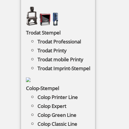
Sonderangebote und Restposten
Kugelschreiber, Rollerballs und klassische
Füllfederhalter mit integriertem Stempel
Trodat Stempel
Trodat Professional
NACH WUNSCHSTEMPEL FILTERN
Trodat Printy
Trodat mobile Printy
Trodat Imprint-Stempel
€-
↑
€+
↓
Colop-Stempel
Colop Printer Line
3 Artikel in der Kategorie
Colop Expert
Colop Green Line
Colop Classic Line