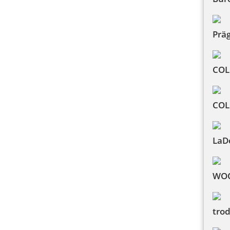
Prä
COL
COL
LaD
WOO
trod