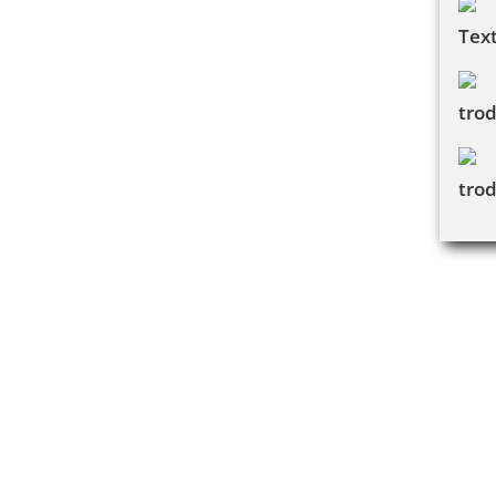
Tex
tro
trod