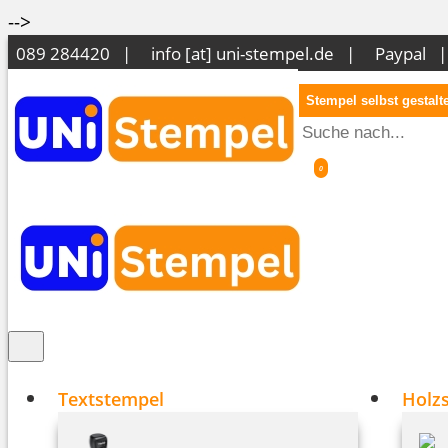
-->
089 284420 |
info [at] uni-stempel.de
|
Paypal 
Stempel selbst gestalt
0
Textstempel
Holz