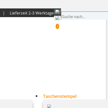
 € |
Liefer­zeit 2-3 Werk­tage
0
Taschenstempel