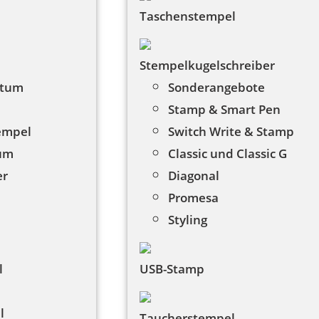
Taschenstempel
Stempelkugelschreiber
atum
Sonderangebote
Stamp & Smart Pen
tempel
Switch Write & Stamp
tum
Classic und Classic G
er
Diagonal
Promesa
Styling
l
USB-Stamp
l
Taucherstempel