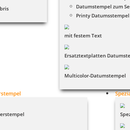
Datumstempel zum Se
ibris
Printy Datumsstempel
mit festem Text
Ersatztextplatten Datumst
Multicolor-Datumstempel
rstempel
Spezi
erstempel
Spe