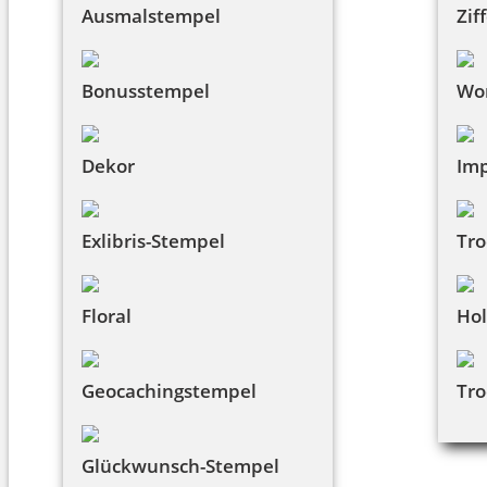
Ausmalstempel
Zif
Bonusstempel
Wo
Dekor
Imp
Exlibris-Stempel
Tro
Floral
Hol
Geocachingstempel
Tro
Glückwunsch-Stempel