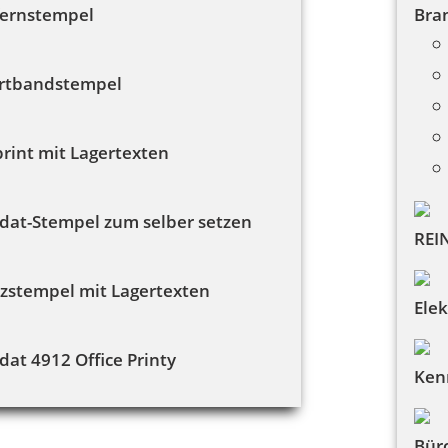
fernstempel
Bra
rtbandstempel
rint mit Lagertexten
dat-Stempel zum selber setzen
REI
zstempel mit Lagertexten
Ele
dat 4912 Office Printy
Ken
Bür