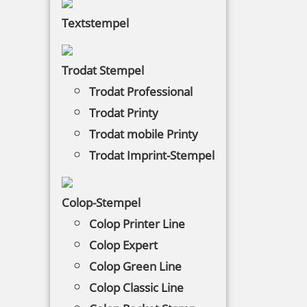
Tütle – Tüten zum
Textstempel
Stempeln
Trodat Stempel
Trodat Professional
Tütle – die kompostierbare und reissfeste
Trodat Printy
Papiertüte zum Stempeln aus 100 %
Altpapier. Kaufen – Stempeln –
Trodat mobile Printy
umweltbewusst verpacken!
Trodat Imprint-Stempel
NACH WUNSCHSTEMPEL FILTERN
Colop-Stempel
Colop Printer Line
Colop Expert
€-
↑
Colop Green Line
€+
↓
Colop Classic Line