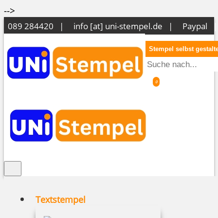
-->
089 284420 |
info [at] uni-stempel.de
|
Paypal 
Stempel selbst gestalt
0
Textstempel