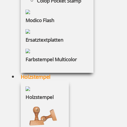
Colop Pocket Stamp
5 Artikel in der Kategorie
Modico Flash
Ersatztextplatten
Tütle Größe M 100 Stück
Farbstempel Multicolor
Holzstempel
46,51 €
Holzstempel
inkl. 19 % Mwst.
Bestellen