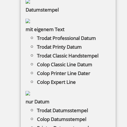
Tütle Größe XL 100 Stück
Datumstempel
mit eigenem Text
75,93 €
Trodat Professional Datum
Trodat Printy Datum
inkl. 19 % Mwst.
Trodat Classic Handstempel
Bestellen
Colop Classic Line Datum
Colop Printer Line Dater
Colop Expert Line
nur Datum
Trodat Professional 5211 Tütenstempel
Trodat Datumsstempel
Colop Datumsstempel