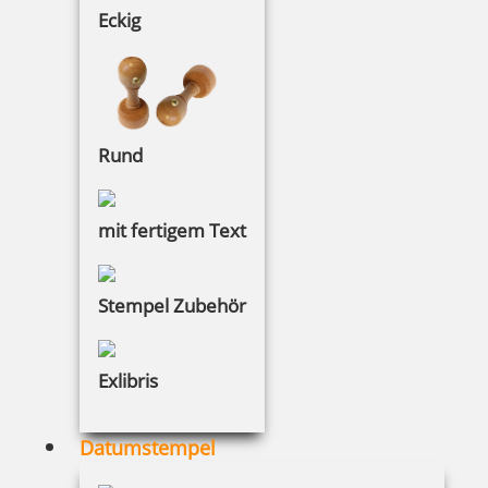
Eckig
Tütle Größe L 100 Stück
Rund
mit fertigem Text
48,04 €
inkl. 19 % Mwst.
Stempel Zubehör
Bestellen
Exlibris
Datumstempel