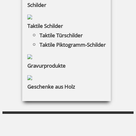
KUNDENBEREICH
Schilder
Mein Konto
Taktile Schilder
Warenkorb
Taktile Türschilder
Taktile Piktogramm-Schilder
Kundenservice
KONTAKT
Gravurprodukte
UNI Schreibbedarf
Geschenke aus Holz
Amalienstraße 37|80799 München
089 284420